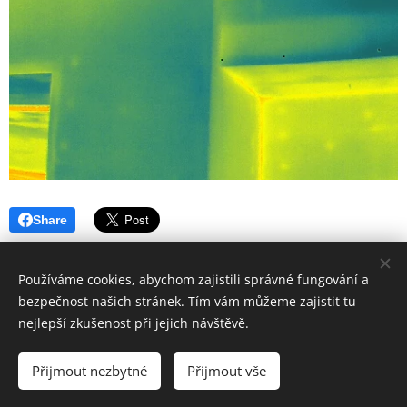
Share
Používáme cookies, abychom zajistili správné fungování a
bezpečnost našich stránek. Tím vám můžeme zajistit tu
© 2026 TERMOKLINIKA s.r.o. - IČO 256 56 163 - Uralská 689/7,
nejlepší zkušenost při jejich návštěvě.
Praha 6, 160 00
Přijmout nezbytné
Přijmout vše
VOP a GDPR
Cookies