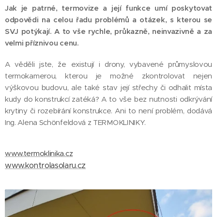
Jak je patrné, termovize a její funkce umí poskytovat
odpovědi na celou řadu problémů a otázek, s kterou se
SVJ potýkají. A to vše rychle, průkazně, neinvazivně a za
velmi příznivou cenu.
A věděli jste, že existují i drony, vybavené průmyslovou
termokamerou, kterou je možné zkontrolovat nejen
výškovou budovu, ale také stav její střechy či odhalit místa
kudy do konstrukcí zatéká? A to vše bez nutnosti odkrývání
krytiny či rozebírání konstrukce. Ani to není problém, dodává
Ing. Alena Schönfeldová z TERMOKLINIKY.
www.termoklinika.cz
www.kontrolasolaru.cz