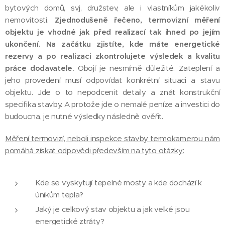
bytových domů, svj, družstev, ale i vlastníkům jakékoliv
nemovitosti.
Zjednodušeně řečeno, termovizní měření
objektu je vhodné jak před realizací tak ihned po jejím
ukončení. Na začátku zjistíte, kde máte energetické
rezervy a po realizaci zkontrolujete výsledek a kvalitu
práce dodavatele.
Obojí je nesmírně důležité. Zateplení a
jeho provedení musí odpovídat konkrétní situaci a stavu
objektu. Jde o to nepodcenit detaily a znát konstrukční
specifika stavby. A protože jde o nemalé peníze a investici do
budoucna, je nutné výsledky následně ověřit.
Měření termovizí, neboli inspekce stavby termokamerou nám
pomáhá získat odpovědi především na tyto otázky:
Kde se vyskytují tepelné mosty a kde dochází k
únikům tepla?
Jaký je celkový stav objektu a jak velké jsou
energetické ztráty?