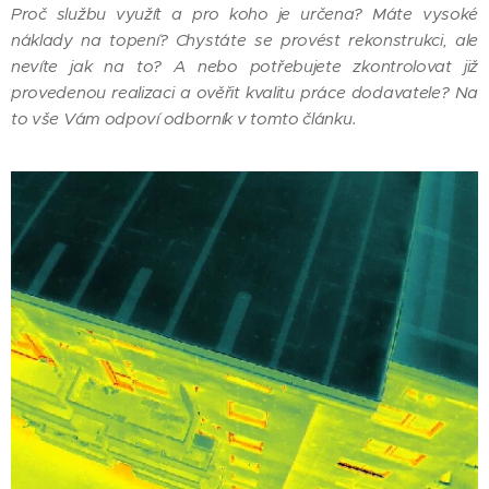
Proč službu využít a pro koho je určena? Máte vysoké
náklady na topení? Chystáte se provést rekonstrukci, ale
nevíte jak na to? A nebo potřebujete zkontrolovat již
provedenou realizaci a ověřit kvalitu práce dodavatele? Na
to vše Vám odpoví odborník v tomto článku.